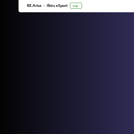
RE.Arise
-
Ilbirs eSport
۲۱:۳۰