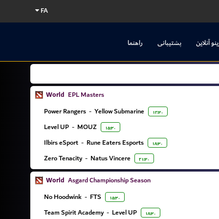
FA
ینو آنلاین
پشتیبانی
راهنما
World
EPL Masters
Power Rangers
-
Yellow Submarine
۱۲:۳۰
Level UP
-
MOUZ
۱۵:۳۰
Ilbirs eSport
-
Rune Eaters Esports
۱۸:۳۰
Zero Tenacity
-
Natus Vincere
۲۱:۳۰
World
Asgard Championship Season
No Hoodwink
-
FTS
۱۵:۳۰
Team Spirit Academy
-
Level UP
۱۸:۳۰