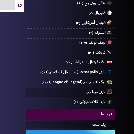
هاکی روی یخ
(۱۰)
...
فلوربال
(۷)
فوتبال آمریکایی
(۳)
اسنوکر
(۲)
پینگ پونگ
(۱۰۷)
کریکت
(۳۱)
لیگ فوتبال استرالیایی
(۱)
بازی Pessapallo ( بیس بال فندلاندی )
(۵)
لیگ آف لجندز (League of Legend)
(۱۰)
بازی دوتا
(۷)
بازی کالاف دیوتی
(۱)
روز ها
یک شنبه