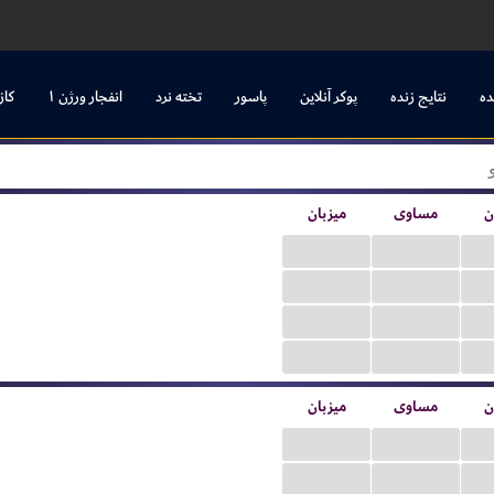
ده
نتایج زنده
پوکر آنلاین
پاسور
تخته نرد
انفجار ورژن ۱
کاز
ن
مساوی
میزبان
...
...
...
...
...
...
...
...
ن
مساوی
میزبان
...
...
...
...