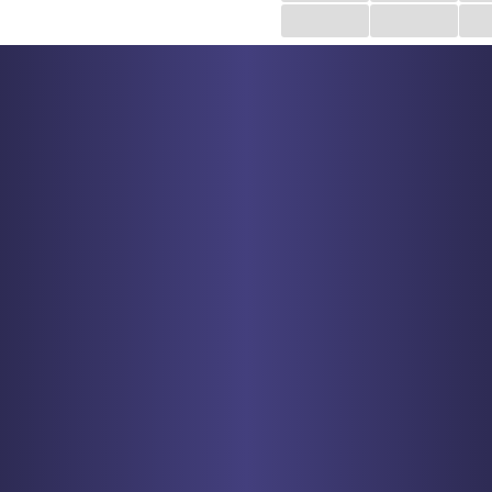
...
...