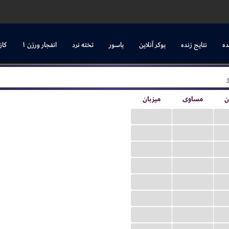
ده
نتایج زنده
پوکر آنلاین
پاسور
تخته نرد
انفجار ورژن ۱
کاز
ن
مساوی
میزبان
...
...
...
...
...
...
...
...
...
...
...
...
...
...