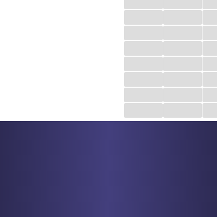
...
...
...
...
...
...
...
...
...
...
...
...
...
...
...
...