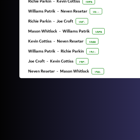
Richie Parkin
-
Kevin Cottiss
۱۷:۴۵
Williams Patrik
-
Neven Resetar
۱۸:۰۰
Richie Parkin
-
Joe Croft
۱۸:۲۰
Mason Whitlock
-
Williams Patrik
۱۸:۳۵
Kevin Cottiss
-
Neven Resetar
۱۸:۵۵
Williams Patrik
-
Richie Parkin
۱۹:۱۰
Joe Croft
-
Kevin Cottiss
۱۹:۳۰
Neven Resetar
-
Mason Whitlock
۱۹:۵۰