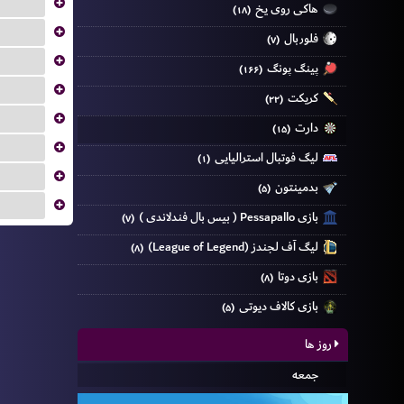
...
هاکی روی یخ
(۱۸)
...
فلوربال
(۷)
...
پینگ پونگ
(۱۶۶)
...
کریکت
(۲۲)
...
دارت
(۱۵)
...
لیگ فوتبال استرالیایی
(۱)
...
بدمینتون
(۵)
...
بازی Pessapallo ( بیس بال فندلاندی )
(۷)
لیگ آف لجندز (League of Legend)
(۸)
بازی دوتا
(۸)
بازی کالاف دیوتی
(۵)
روز ها
جمعه