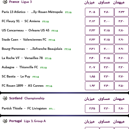
France
میزبان
مساوی
میهمان
Ligue 3
۳.۰۵
۲.۸۰
۲.۳۳
Paris 13 Atletico
-
US Quevilly-Rouen Métropole
۲۲:۱۵
۲.۱۲
۳.۰۰
۳.۲۰
FC Fleury 91
-
SC Amiens
۲۲:۱۵
۲.۲۳
۳.۱۵
۲.۸۰
US Concarneau
-
Orleans US 45
۲۲:۱۵
۲.۲۳
۳.۱۵
۲.۹۰
Stade Caen
-
Valenciennes FC
۲۲:۱۵
۲.۳۱
۳.۰۰
۲.۹۰
Bourg-Peronnas
-
FC Villefranche Beaujolais
۲۲:۱۵
۲.۴۰
۳.۱۵
۲.۶۰
La Roche VF
-
Versailles 78
۲۲:۱۵
۲.۰۷
۳.۲۰
۳.۲۰
Aubagne
-
Thionville FC
۲۲:۱۵
۱.۸۵
۳.۳۰
۳.۷۰
SC Bastia
-
Le Puy
۲۲:۱۵
۱.۹۲
۳.۴۰
۳.۵۰
FC Rouen 1899
-
AS Cannes
۲۲:۱۵
Scotland
میزبان
مساوی
میهمان
Championship
۲.۳۵
۳.۲۰
۲.۸۰
Partick Thistle
-
FC Livingston
۲۲:۰۰
Portugal
میزبان
مساوی
میهمان
Liga 3, Group A