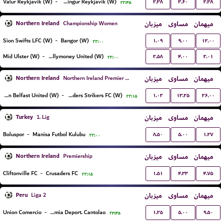
۲.۳۸
۳.۶۰
۲.۳۸
Valur Reykjavik (W)
-
Vikingur Reykjavik (W)
۲۲:۴۵
Northern Ireland
میزبان
مساوی
میهمان
Championship Women
۱.۰۹
۹.۰۰
۱۲.۰۰
Sion Swifts LFC (W)
-
Bangor (W)
۲۲:۰۰
۲.۵۸
۴.۰۰
۲.۰۱
Mid Ulster (W)
-
Ballymoney United (W)
۲۲:۰۰
Northern Ireland
میزبان
مساوی
میهمان
Northern Ireland Premier League Women
۱.۰۲
۱۳.۲۵
۲۶.۰۰
Glentoran Belfast United (W)
-
Crusaders Strikers FC (W)
۲۲:۱۵
Turkey
میزبان
مساوی
میهمان
1. Lig
۸.۵۰
۵.۰۰
۱.۲۷
Boluspor
-
Manisa Futbol Kulubu
۲۲:۰۰
Northern Ireland
میزبان
مساوی
میهمان
Premiership
۱.۵۱
۴.۳۳
۴.۷۵
Cliftonville FC
-
Crusaders FC
۲۲:۱۵
Peru
میزبان
مساوی
میهمان
Liga 2
۱.۲۵
۵.۰۰
۹.۵۰
Union Comercio
-
Academia Deport. Cantolao
۲۳:۴۵