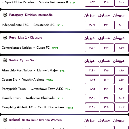
۱.۸۲
۳.۱۰
۴.۰۰
Uniao Sport Clube Paredes
-
Vitoria Guimaraes B
۲۲:۳۰
Paraguay
میزبان
مساوی
میهمان
Division Intermedia
۲.۰۷
۳.۴۰
۳.۰۰
Independiente FBC
-
Resistencia SC
۲۳:۰۰
Peru
میزبان
مساوی
میهمان
Liga 1 - Clausura
۲.۵۰
۳.۲۰
۲.۶۳
Comerciantes Unidos
-
Cusco FC
۲۳:۴۵
Wales
میزبان
مساوی
میهمان
Cymru South
۲.۱۰
۳.۵۰
۲.۸۰
Afan Lido Port Talbot
-
Llantwit Major
۲۲:۰۰
۱.۲۹
۵.۰۰
۷.۵۰
Caerau Ely
-
Ynyshir Albions
۲۲:۱۵
۱.۸۵
۳.۶۰
۳.۴۰
Pontypridd Town
-
Pontardawe Town A.F.C.
۲۲:۰۰
۲.۸۰
۳.۷۰
۲.۰۲
Llanelli Town
-
Trethomas Bluebirds
۲۲:۱۵
۲.۹۰
۳.۶۰
۲.۰۲
Caerphilly Athletic FC
-
Cardiff Draconians
۲۲:۱۵
Iceland
میزبان
مساوی
میهمان
Besta Deild Kvenna Women