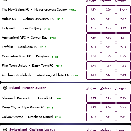
۱.۲۰
۵.۵۰
۱۰.۰۰
The New Saints FC
-
Haverfordwest County
۲۲:۱۵
۲.۹۰
۳.۲۰
۲.۱۴
Airbus UK
-
Cardiff Metropolitan University F.C.
۲۲:۱۵
۸.۰۰
۵.۰۰
۱.۲۵
Holywell
-
Connah's Quay
۲۲:۱۵
۹.۵۰
۴.۷۵
۱.۲۲
Ammanford AFC
-
Colwyn Bay
۲۲:۱۵
۳.۰۵
۳.۴۰
۲.۰۵
Trefelin
-
Llandudno FC
۲۲:۱۵
۱.۹۱
۳.۳۰
۳.۴۰
Caernarfon Town FC
-
Penybont
۲۲:۱۵
۲.۷۳
۳.۲۰
۲.۲۷
Flint Town United
-
Barry Town FC
۲۲:۱۵
۲.۶۳
۳.۵۰
۲.۲۵
Cambrian & Clydach
-
Briton Ferry Athletic FC
۲۲:۱۵
Ireland
میزبان
مساوی
میهمان
Premier Division
۱.۷۶
۳.۶۰
۴.۲۰
Shamrock Rovers FC
-
Dundalk FC
۲۲:۳۰
۱.۳۸
۴.۵۰
۷.۰۰
Derry City
-
Sligo Rovers FC
۲۲:۱۵
۲.۱۱
۳.۲۰
۳.۴۰
Galway United
-
Drogheda United
۲۲:۱۵
Switzerland
میزبان
مساوی
میهمان
Challenge League