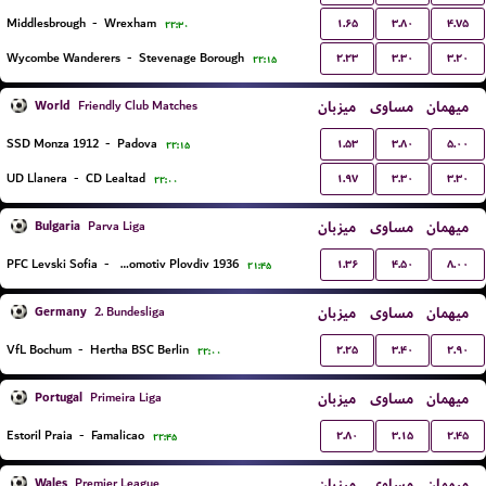
۱.۶۵
۳.۸۰
۴.۷۵
Middlesbrough
-
Wrexham
۲۲:۳۰
۲.۲۳
۳.۳۰
۳.۲۰
Wycombe Wanderers
-
Stevenage Borough
۲۲:۱۵
World
میزبان
مساوی
میهمان
Friendly Club Matches
۱.۵۳
۳.۸۰
۵.۰۰
SSD Monza 1912
-
Padova
۲۲:۱۵
۱.۹۷
۳.۳۰
۳.۳۰
UD Llanera
-
CD Lealtad
۲۲:۰۰
Bulgaria
میزبان
مساوی
میهمان
Parva Liga
۱.۳۶
۴.۵۰
۸.۰۰
PFC Levski Sofia
-
PFC Lokomotiv Plovdiv 1936
۲۱:۴۵
Germany
میزبان
مساوی
میهمان
2. Bundesliga
۲.۲۵
۳.۴۰
۲.۹۰
VfL Bochum
-
Hertha BSC Berlin
۲۲:۰۰
Portugal
میزبان
مساوی
میهمان
Primeira Liga
۲.۸۰
۳.۱۵
۲.۴۵
Estoril Praia
-
Famalicao
۲۲:۴۵
Wales
میزبان
مساوی
میهمان
Premier League