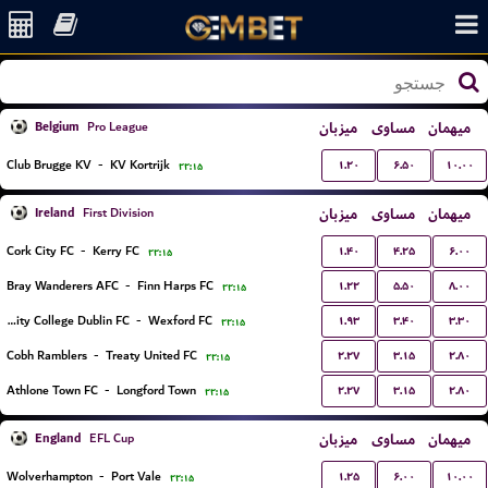
Belgium
میزبان
مساوی
میهمان
Pro League
۱.۲۰
۶.۵۰
۱۰.۰۰
Club Brugge KV
-
KV Kortrijk
۲۲:۱۵
Ireland
میزبان
مساوی
میهمان
First Division
۱.۴۰
۴.۲۵
۶.۰۰
Cork City FC
-
Kerry FC
۲۲:۱۵
۱.۲۲
۵.۵۰
۸.۰۰
Bray Wanderers AFC
-
Finn Harps FC
۲۲:۱۵
۱.۹۳
۳.۴۰
۳.۳۰
University College Dublin FC
-
Wexford FC
۲۲:۱۵
۲.۲۷
۳.۱۵
۲.۸۰
Cobh Ramblers
-
Treaty United FC
۲۲:۱۵
۲.۲۷
۳.۱۵
۲.۸۰
Athlone Town FC
-
Longford Town
۲۲:۱۵
England
میزبان
مساوی
میهمان
EFL Cup
۱.۲۵
۶.۰۰
۱۰.۰۰
Wolverhampton
-
Port Vale
۲۲:۱۵