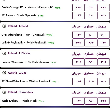
۲.۵۵
۳.۵۰
۲.۳۸
Etoile Carouge FC
-
Neuchatel Xamax FC
۲۱:۴۵
۱.۲۹
۵.۰۰
۸.۰۰
FC Aarau
-
Stade Nyonnais
۲۱:۴۵
Iceland
میزبان
مساوی
میهمان
1. Deild
۱.۳۶
۵.۰۰
۶.۰۰
UMF Afturelding
-
UMF Grindavik
۲۲:۴۵
۴.۷۵
۴.۳۳
۱.۴۸
Leiknir Reykjavik
-
Fylkir Reykjavik
۲۲:۴۵
Poland
میزبان
مساوی
میهمان
1. Division
۲.۰۹
۳.۳۰
۳.۰۵
Polonia Warszawa
-
KS Ruch Chorzow
۲۲:۰۰
Austria
میزبان
مساوی
میهمان
2. Liga
۱.۵۶
۴.۲۵
۵.۰۰
FC Blau-Weiss Linz
-
Wacker Innsbruck
۲۲:۰۰
Poland
میزبان
مساوی
میهمان
Ekstraklasa
۱.۷۶
۳.۷۰
۴.۲۵
Wisla Krakow
-
Wisla Plock
۲۲:۰۰