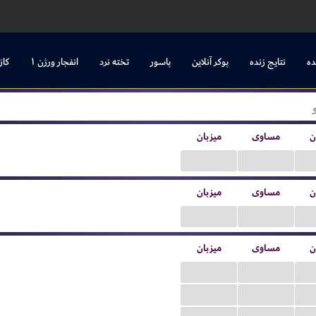
ده
نتایج زنده
پوکر آنلاین
پاسور
تخته نرد
انفجار ورژن ۱
کاز
ن
مساوی
میزبان
...
...
ن
مساوی
میزبان
...
...
ن
مساوی
میزبان
...
...
...
...