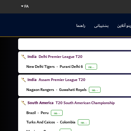
FA
ینو آنلاین
پشتیبانی
راهنما
India
Delhi Premier League T20
New Delhi Tigers
-
Purani Delhi 6
۱۷:۰۰
India
Assam Premier League T20
Nagaon Rangers
-
Guwahati Royals
۱۷:۰۰
South America
T20 South American Championship
Brazil
-
Peru
۱۷:۰۰
Turks And Caicos
-
Colombia
۱۷:۰۰