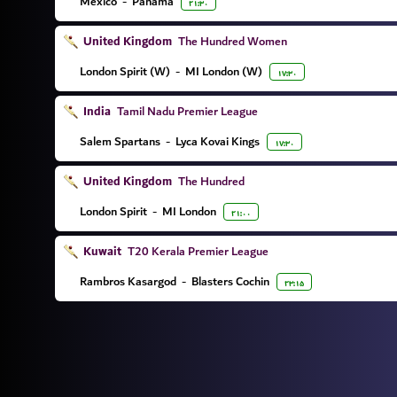
Mexico
-
Panama
۲۱:۳۰
United Kingdom
The Hundred Women
London Spirit (W)
-
MI London (W)
۱۷:۳۰
India
Tamil Nadu Premier League
Salem Spartans
-
Lyca Kovai Kings
۱۷:۳۰
United Kingdom
The Hundred
London Spirit
-
MI London
۲۱:۰۰
Kuwait
T20 Kerala Premier League
Rambros Kasargod
-
Blasters Cochin
۲۳:۱۵