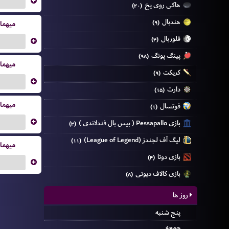
...
هاکی روی یخ
(۲۰)
هندبال
(۹)
میهما
فلوربال
(۴)
...
پینگ پونگ
(۹۸)
میهما
کریکت
(۹)
...
دارت
(۱۵)
میهما
فوتسال
(۱)
...
بازی Pessapallo ( بیس بال فندلاندی )
(۳)
لیگ آف لجندز (League of Legend)
(۱۱)
میهما
بازی دوتا
(۴)
...
بازی کالاف دیوتی
(۸)
روز ها
پنج شنبه
جمعه