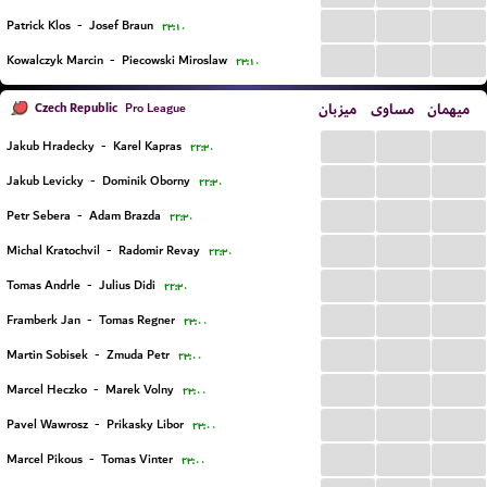
...
...
...
Patrick Klos
-
Josef Braun
۲۳:۱۰
...
...
...
Kowalczyk Marcin
-
Piecowski Miroslaw
۲۳:۱۰
Czech Republic
میزبان
مساوی
میهمان
Pro League
...
...
...
Jakub Hradecky
-
Karel Kapras
۲۲:۳۰
...
...
...
Jakub Levicky
-
Dominik Oborny
۲۲:۳۰
...
...
...
Petr Sebera
-
Adam Brazda
۲۲:۳۰
...
...
...
Michal Kratochvil
-
Radomir Revay
۲۲:۳۰
...
...
...
Tomas Andrle
-
Julius Didi
۲۲:۳۰
...
...
...
Framberk Jan
-
Tomas Regner
۲۳:۰۰
...
...
...
Martin Sobisek
-
Zmuda Petr
۲۳:۰۰
...
...
...
Marcel Heczko
-
Marek Volny
۲۳:۰۰
...
...
...
Pavel Wawrosz
-
Prikasky Libor
۲۳:۰۰
...
...
...
Marcel Pikous
-
Tomas Vinter
۲۳:۰۰