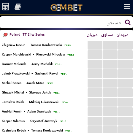
Poland
میزبان
مساوی
میهمان
TT Elite Series
...
...
...
Zbigniew Nocun
-
Tomasz Kordaszewski
۲۲:۲۵
...
...
...
Kacper Marchlewski
-
Piecowski Miroslaw
۲۲:۲۵
...
...
...
Dariusz Molenda
-
Jerzy Michalik
۲۲:۴۰
...
...
...
Jakub Pruszkowski
-
Gasiorski Pawel
۲۲:۴۰
...
...
...
Michal Benes
-
Jacek Mitas
۲۲:۴۵
...
...
...
Gluszek Michal
-
Skorupa Jakub
۲۲:۵۰
...
...
...
Jaroslaw Rolak
-
Mikolaj Lukaszewski
۲۲:۵۰
...
...
...
Andriej Fomin
-
Adam Staniczek
۲۳:۰۰
...
...
...
Kacper Adamus
-
Krzysztof Juszczyk
۲۳:۰۵
...
...
...
Kazimierz Rybak
-
Tomasz Kordaszewski
۲۳:۱۰