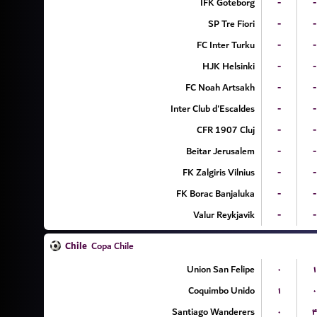
IFK Goteborg
-
-
SP Tre Fiori
-
-
FC Inter Turku
-
-
HJK Helsinki
-
-
FC Noah Artsakh
-
-
Inter Club d'Escaldes
-
-
CFR 1907 Cluj
-
-
Beitar Jerusalem
-
-
FK Zalgiris Vilnius
-
-
FK Borac Banjaluka
-
-
Valur Reykjavik
-
-
Chile
Copa Chile
Union San Felipe
۰
۱
Coquimbo Unido
۱
۰
Santiago Wanderers
۰
۴