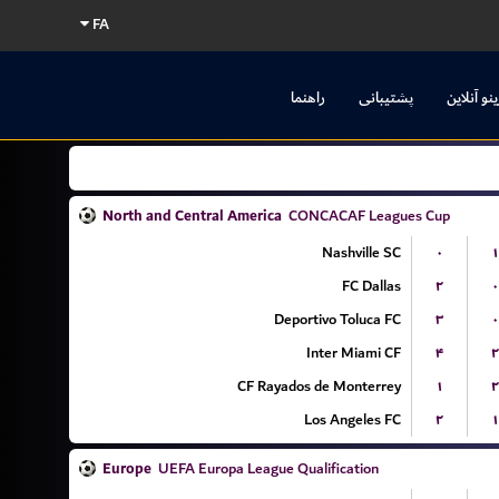
FA
ینو آنلاین
پشتیبانی
راهنما
North and Central America
CONCACAF Leagues Cup
Nashville SC
۰
۱
FC Dallas
۲
۰
Deportivo Toluca FC
۳
۰
Inter Miami CF
۴
۲
CF Rayados de Monterrey
۱
۲
Los Angeles FC
۲
۱
Europe
UEFA Europa League Qualification