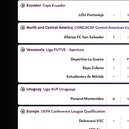
Ecuador
Copa Ecuador
LDU Portoviejo
۰
۱
North and Central America
CONCACAF Central American Cu
Alianza FC San Salvador
۱
۰
Venezuela
Liga FUTVE - Apertura
Deportivo La Guaira
۱
۲
Rayo Zuliano
-
-
Estudiantes de Mérida
-
-
Uruguay
Liga AUF Uruguaya
Penarol Montevideo
۵
۱
Europe
UEFA Conference League Qualification
Debreceni VSC
-
-