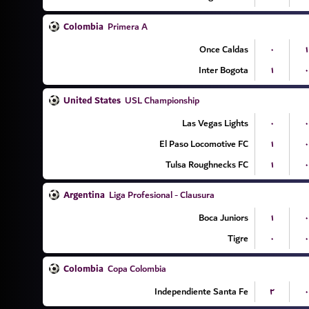
Colombia
Primera A
Once Caldas
۰
۱
Inter Bogota
۱
۰
United States
USL Championship
Las Vegas Lights
۰
۰
El Paso Locomotive FC
۱
۰
Tulsa Roughnecks FC
۱
۰
Argentina
Liga Profesional - Clausura
Boca Juniors
۱
۰
Tigre
۰
۰
Colombia
Copa Colombia
Independiente Santa Fe
۲
۰