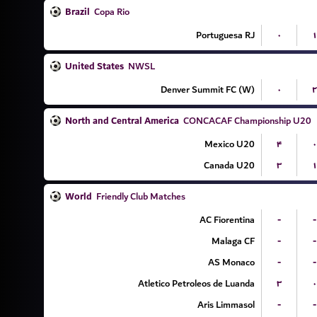
Brazil
Copa Rio
Portuguesa RJ
۰
۱
United States
NWSL
Denver Summit FC (W)
۰
۲
North and Central America
CONCACAF Championship U20
Mexico U20
۴
۰
Canada U20
۳
۱
World
Friendly Club Matches
AC Fiorentina
-
-
Malaga CF
-
-
AS Monaco
-
-
Atletico Petroleos de Luanda
۳
۰
Aris Limmasol
-
-