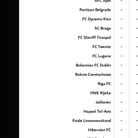
AFC Ajax
-
-
Partizan Belgrade
-
-
FC Dynamo Kiev
-
-
SC Braga
-
-
FC Sheriff Tiraspol
-
-
FC Twente
-
-
FC Lugano
-
-
Bohemian FC Dublin
-
-
Rakow Czestochowa
-
-
Riga FC
-
-
HNK Rijeka
-
-
Jablonec
-
-
Hapoel Tel-Aviv
-
-
Paide Linnameeskond
-
-
Hibernian FC
-
-