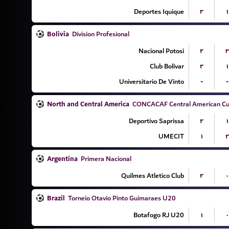
Deportes Iquique
۳
۱
Bolivia
Division Profesional
Nacional Potosi
۲
۳
Club Bolivar
۲
۱
Universitario De Vinto
-
-
North and Central America
CONCACAF Central American Cu
Deportivo Saprissa
۲
۱
UMECIT
۱
۲
Argentina
Primera Nacional
Quilmes Atletico Club
۲
۰
Brazil
Torneio Otavio Pinto Guimaraes U20
Botafogo RJ U20
۱
۰